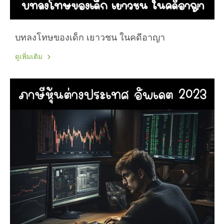
บทลงโทษของเด็ก เยาวชน ในคดีอาญา
ดูเพิ่มเติม