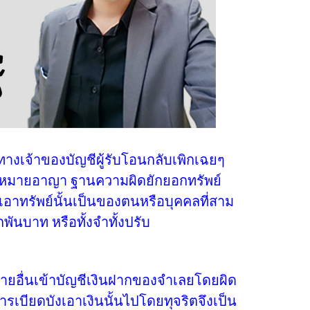
งเจ้าของบัญชีผู้รับโอนกลับเพิกเฉยๆ
ลกฎหมายอาญา ฐานความผิดยักยอกทรัพย์
บังเอาทรัพย์นั้นเป็นของตนหรือบุคคลที่สาม
ันบาท หรือทั้งจำทั้งปรับ
่นเข้าบัญชีเงินฝากของจำเลยโดยผิด
รเบียดบังเอาเงินนั้นไปโดยทุจริตจึงเป็น