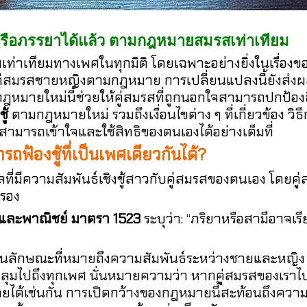
ามีหรือภรรยาได้แล้ว ตามกฎหมายสมรสเท่าเทียม
ท่าเทียมทางเพศในทุกมิติ โดยเฉพาะอย่างยิ่งในเรื่องข
ับคู่สมรสชายหญิงตามกฎหมาย การเปลี่ยนแปลงนี้ยังส่ง
งกฎหมายใหม่นี้ช่วยให้คู่สมรสที่ถูกนอกใจสามารถปกป้อ
ู้
ตามกฎหมายใหม่ รวมถึงเงื่อนไขต่าง ๆ ที่เกี่ยวข้อง 
คนสามารถเข้าใจและใช้สิทธิของตนเองได้อย่างเต็มที่
ถฟ้องชู้ที่เป็นเพศเดียวกันได้?
ที่มีความสัมพันธ์เชิงชู้สาวกับคู่สมรสของตนเอง โดยค
บรอง
ละพาณิชย์ มาตรา 1523
ระบุว่า:
“ภริยาหรือสามีอาจเร
นลักษณะที่หมายถึงความสัมพันธ์ระหว่างชายและหญิง แ
ุมไปถึงทุกเพศ นั่นหมายความว่า หากคู่สมรสของเราไปม
ายได้เช่นกัน
การเปิดกว้างของกฎหมายนี้สะท้อนถึงความเ