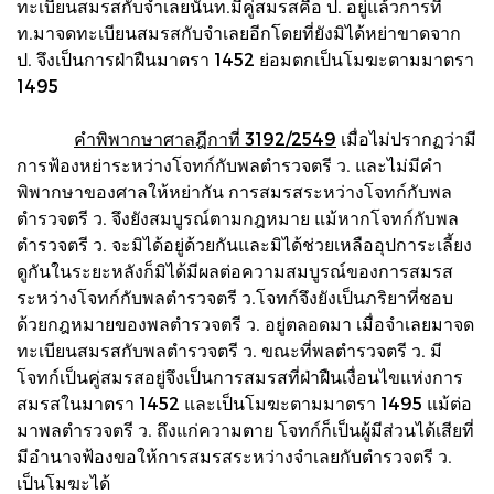
ทะเบียนสมรสกับจำเลยนั้นท.มีคู่สมรสคือ ป. อยู่แล้วการที่
ท.มาจดทะเบียนสมรสกับจำเลยอีกโดยที่ยังมิได้หย่าขาดจาก
ป. จึงเป็นการฝ่าฝืนมาตรา 1452 ย่อมตกเป็นโมฆะตามมาตรา
1495
คำพิพากษาศาลฎีกาที่ 3192/2549
เมื่อไม่ปรากฏว่ามี
การฟ้องหย่าระหว่างโจทก์กับพลตำรวจตรี ว. และไม่มีคำ
พิพากษาของศาลให้หย่ากัน การสมรสระหว่างโจทก์กับพล
ตำรวจตรี ว. จึงยังสมบูรณ์ตามกฎหมาย แม้หากโจทก์กับพล
ตำรวจตรี ว. จะมิได้อยู่ด้วยกันและมิได้ช่วยเหลืออุปการะเลี้ยง
ดูกันในระยะหลังก็มิได้มีผลต่อความสมบูรณ์ของการสมรส
ระหว่างโจทก์กับพลตำรวจตรี ว.โจทก์จึงยังเป็นภริยาที่ชอบ
ด้วยกฎหมายของพลตำรวจตรี ว. อยู่ตลอดมา เมื่อจำเลยมาจด
ทะเบียนสมรสกับพลตำรวจตรี ว. ขณะที่พลตำรวจตรี ว. มี
โจทก์เป็นคู่สมรสอยู่จึงเป็นการสมรสที่ฝ่าฝืนเงื่อนไขแห่งการ
สมรสในมาตรา 1452 และเป็นโมฆะตามมาตรา 1495 แม้ต่อ
มาพลตำรวจตรี ว. ถึงแก่ความตาย โจทก์ก็เป็นผู้มีส่วนได้เสียที่
มีอำนาจฟ้องขอให้การสมรสระหว่างจำเลยกับตำรวจตรี ว.
เป็นโมฆะได้