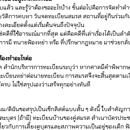
ว และรู้ว่าต้องขออะไรบ้าง ขั้นต่อไปคือการจัดทำคำ
ิการคบหา วันจดทะเบียนสมรส สถานที่อยู่กินร่วมกัน ข้อมู
ละเอียดตั้งแต่เริ่มต้นจนถึงปัจจุบัน
ที่ใช้อารมณ์มากที่สุด แต่คือคดีที่เล่าเรื่องได้เป็นลำด
การมี ทนายฟ้องหย่า หรือ ที่ปรึกษากฎหมาย มาช่วยกลั
องทำอะไรต่อ
ริหารการทะเบียนระบุว่า หากศาลมีคำพิพากษาถึงที่
ียนหย่าต่อนายทะเบียน การสมรสจึงจะสิ้นสุดตามเงื่อนไข
บ ไม่ใช่สรุปเองว่าเสร็จทุกอย่างทันที
ดิฉันขอสรุปเป็นเช็กลิสต์แบบสั้น ๆ ดังนี้
ใบสำคัญก
ะบุตร (ถ้ามี)
ทะเบียนบ้านของคู่สมรส
สำเนาบัตรประ
ี่ยวกับการเลี้ยงดูบุตรและสภาพความเป็นอยู่ของเด็ก
ฟ