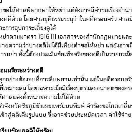
น
ให้ศาลพิพากษาให้หย่า แต่ยังอาจมีคำขอเรื่องอำนาจป
่างคดีด้วย โดยศาลยุติธรรมระบุว่าในคดีครอบครัว ศา
ะการอุปการะเลี้ยงดูได้
่าตามมาตรา 1516 (1) เอกสารของสำนักกฎหมายและวิช
ยความว่าบางคดีไม่ได้มีเพียงคำขอให้หย่า แต่ยังอาจม
การหย่า ทั้งนี้ต้องประเมินข้อเท็จจริงของคดีเป็นรายกร
อนหรือระหว่างคดี
ย่างต้องจบที่การสืบพยานเท่านั้น แต่ในคดีครอบครัว
ี่เหมาะสม โดยเฉพาะเมื่อมีเรื่องบุตรและอนาคตของครอบคร
้ศาลแต่งตั้งทนายความให้ได้ด้วย
ดชัยภูมิยังเผยแพร่แบบพิมพ์ คำร้องขอไกล่เกลี่ยข้
เข้าสู่คดีเต็มรูปแบบ ซึ่งอาจช่วยประหยัดเวลา ค่าใช้
ยมข้อมูลคดีให้พร้อม