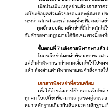
เมื่อประเมินเหตุหย่าแล้ว เอกสารครบแล้
เตรียมข้อมูลส่วนตัวของตนและคู่สมรส ประวัต
ระหว่างสมรส และเล่าเหตุที่จะฟ้องหย่าอย่าง
พูดอีกแบบคือ คดีหย่าที่มีน้ำหนักไม่ใช่คดี
กับคำขอทางกฎหมายได้ชัดเจน ตรงนี้เองที่
ขั้นตอนที่ 7 หลังศาลพิพากษาแล้ว ต้
ในกรณีหย่าโดยคำพิพากษาของศาล สำนักบ
แต่ถ้าคำพิพากษากำหนดเงื่อนไขให้ไปจดทะเบ
แล้ว ต้องอ่านคำพิพากษาและคำสั่งศาลให้คร
เอกสารฟ้องหย่าที่ควรเตรียม
เพื่อให้ง่ายต่อการใช้งานบนเว็บไซต์ ผม/
ทุกคน
ใบเปลี่ยนชื่อ-นามสกุลของคู่สมรสแล
หย่า
หลักฐานเกี่ยวกับสินสมรส
หลักฐานเก