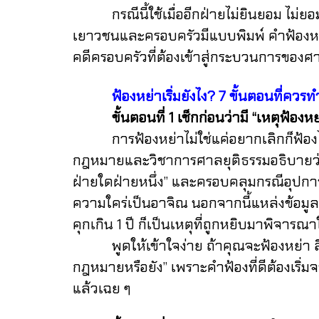
กรณีนี้ใช้เมื่ออีกฝ่ายไม่ยินยอม ไม่ยอมไ
เยาวชนและครอบครัวมีแบบพิมพ์ คำฟ้องหย่
คดีครอบครัวที่ต้องเข้าสู่กระบวนการของศ
ฟ้องหย่าเริ่มยังไง? 7 ขั้นตอนที่ควรทำ
ขั้นตอนที่ 1 เช็กก่อนว่ามี “เหตุฟ้องหย
การฟ้องหย่าไม่ใช่แค่อยากเลิกก็ฟ้องได้
กฎหมายและวิชาการศาลยุติธรรมอธิบายว่า 
ฝ่ายใดฝ่ายหนึ่ง” และครอบคลุมกรณีอุปการะเ
ความใคร่เป็นอาจิณ นอกจากนี้แหล่งข้อมูลข
คุกเกิน 1 ปี ก็เป็นเหตุที่ถูกหยิบมาพิจารณา
พูดให้เข้าใจง่าย ถ้าคุณจะฟ้องหย่า สิ่งแ
กฎหมายหรือยัง” เพราะคำฟ้องที่ดีต้องเริ่มจา
แล้วเฉย ๆ