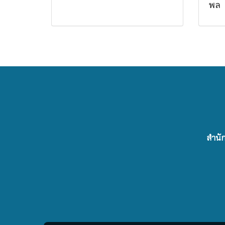
พล
สำนัก